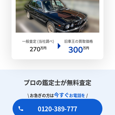
一般査定 (当社調べ)
旧車王の買取価格
300
270
万円
万円
プロの鑑定士が無料査定
今すぐ
\ お急ぎの方は
お電話を
/
0120-389-777