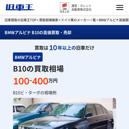
運営：カレント
自動車株式会社
旧車買取の旧車王TOP
>
買取相場検索
>
ドイツ車のメーカー一覧
>
BMWアルピナ高価
BMWアルピナ B10の高価買取・売却
10
買取は
年以上の
旧車だけ
BMWアルピナ
B10の買取相場
100
400
~
万円
B10ビ・ターボの相場例