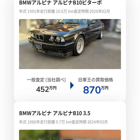
BMWアルピナ アルピナB10ビターボ
年式 1991年
走行距離 10.6万 km
査定時期 2026年02月
一般査定 (当社調べ)
旧車王の買取価格
870
452
万円
万円
BMWアルピナ アルピナB10 3.5
年式 1986年
走行距離 9.7万 km
査定時期 2024年03月