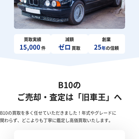
買取実績
減額
創業
15,000
ゼロ
25
件
買取
年
の信頼
B10の
ご売却・査定は「旧車王」へ
B10の買取を多く任せていただきました！年式やグレードに
関わらず、どこよりも丁寧に鑑定し高価買取いたします。