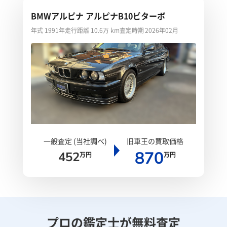
BMWアルピナ アルピナB10ビターボ
年式 1991年
走行距離 10.6万 km
査定時期 2026年02月
一般査定 (当社調べ)
旧車王の買取価格
870
452
万円
万円
プロの鑑定士が無料査定