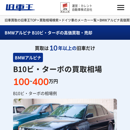
運営：カレント
自動車株式会社
旧車買取の旧車王TOP
>
買取相場検索
>
ドイツ車のメーカー一覧
>
BMWアルピナ高価
BMWアルピナ B10ビ・ターボの高価買取・売却
10
買取は
年以上の
旧車だけ
BMWアルピナ
B10ビ・ターボの買取相場
100
400
~
万円
B10ビ・ターボの相場例