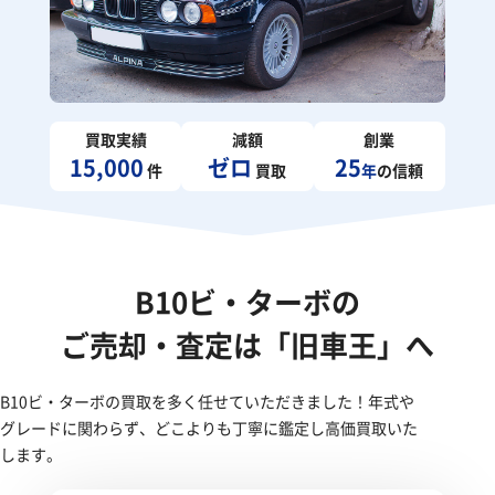
買取実績
減額
創業
15,000
ゼロ
25
件
買取
年
の信頼
B10ビ・ターボの
ご売却・査定は「旧車王」へ
B10ビ・ターボの買取を多く任せていただきました！年式や
グレードに関わらず、どこよりも丁寧に鑑定し高価買取いた
します。