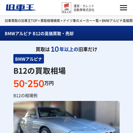
運営：カレント
自動車株式会社
旧車買取の旧車王TOP
>
買取相場検索
>
ドイツ車のメーカー一覧
>
BMWアルピナ高価
BMWアルピナ B12の高価買取・売却
10
買取は
年以上の
旧車だけ
BMWアルピナ
B12の買取相場
50
250
~
万円
B12の相場例