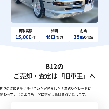
買取実績
減額
創業
15,000
ゼロ
25
件
買取
年
の信頼
B12の
ご売却・査定は「旧車王」へ
B12の買取を多く任せていただきました！年式やグレードに
関わらず、どこよりも丁寧に鑑定し高価買取いたします。