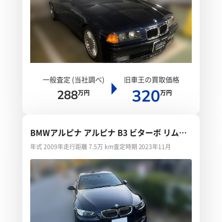
一般査定 (当社調べ)
旧車王の買取価格
320
288
万円
万円
BMWアルピナ アルピナ B3 ビターボ リムジ
ン
年式 2009年
走行距離 7.5万 km
査定時期 2023年11月