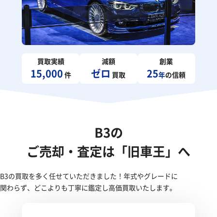
買取実績
減額
創業
15,000
ゼロ
25
件
買取
年
の信頼
B3の
ご売却・査定は「旧車王」へ
B3の買取を多く任せていただきました！年式やグレードに
関わらず、どこよりも丁寧に鑑定し高価買取いたします。