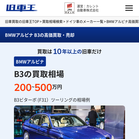
運営：カレント
自動車株式会社
旧車買取の旧車王TOP
>
買取相場検索
>
ドイツ車のメーカー一覧
>
BMWアルピナ高価
BMWアルピナ B3の高価買取・売却
10
買取は
年以上の
旧車だけ
BMWアルピナ
B3の買取相場
200
500
~
万円
B3ビターボ (F31）ツーリングの相場例