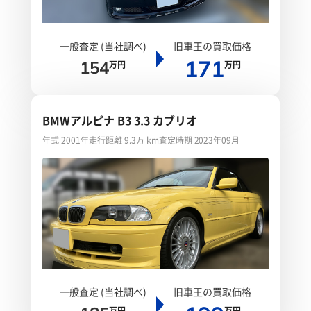
一般査定 (当社調べ)
旧車王の買取価格
171
154
万円
万円
BMWアルピナ B3 3.3 カブリオ
年式 2001年
走行距離 9.3万 km
査定時期 2023年09月
一般査定 (当社調べ)
旧車王の買取価格
万円
万円