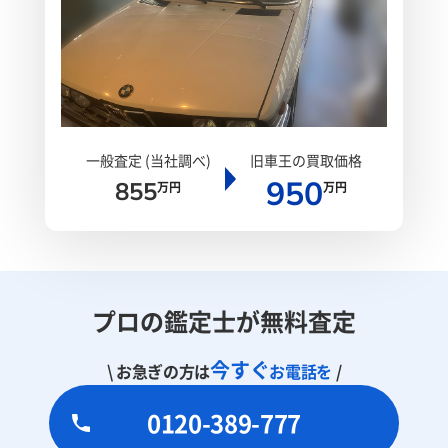
一般査定 (当社調べ)
旧車王の買取価格
950
855
万円
万円
プロの鑑定士が無料査定
今すぐ
\ お急ぎの方は
お電話を
/
0120-389-777