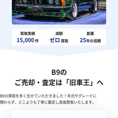
買取実績
減額
創業
15,000
ゼロ
25
件
買取
年
の信頼
B9の
ご売却・査定は「旧車王」へ
B9の買取を多く任せていただきました！年式やグレードに
関わらず、どこよりも丁寧に鑑定し高価買取いたします。