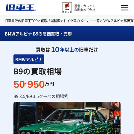
運営：カレント
自動車株式会社
旧車買取の旧車王TOP
>
買取相場検索
>
ドイツ車のメーカー一覧
>
BMWアルピナ高価
BMWアルピナ B9の高価買取・売却
10
買取は
年以上の
旧車だけ
BMWアルピナ
B9の買取相場
50
950
~
万円
B9 3.5/B9 3.5クーペの相場例