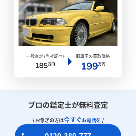
一般査定 (当社調べ)
旧車王の買取価格
199
185
万円
万円
プロの鑑定士が無料査定
今すぐ
\ お急ぎの方は
お電話を
/
0120-389-777