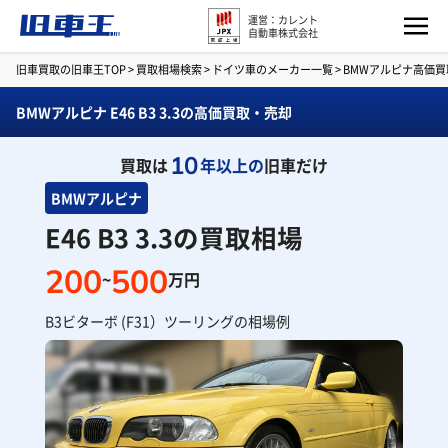
運営：カレント
自動車株式会社
旧車買取の旧車王TOP
>
買取相場検索
>
ドイツ車のメーカー一覧
>
BMWアルピナ高価
BMWアルピナ E46 B3 3.3の高価買取・売却
10
買取は
年以上の
旧車だけ
BMWアルピナ
E46 B3 3.3の買取相場
200
500
~
万円
B3ビターボ (F31）ツーリングの相場例