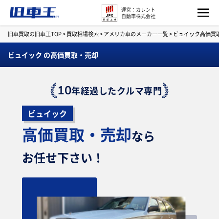
運営：カレント
自動車株式会社
旧車買取の旧車王TOP
>
買取相場検索
>
アメリカ車のメーカー一覧
>
ビュイック高価買
ビュイック の高価買取・売却
10
年経過したクルマ専門
ビュイック
高価買取・売却
なら
お任せ下さい！