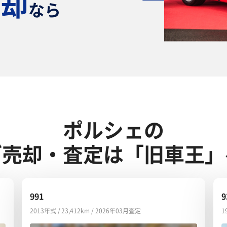
売却
なら
！
ポルシェの
ご売却・査定は「旧車王」
991
9
2013年式 / 23,412km / 2026年03月査定
1