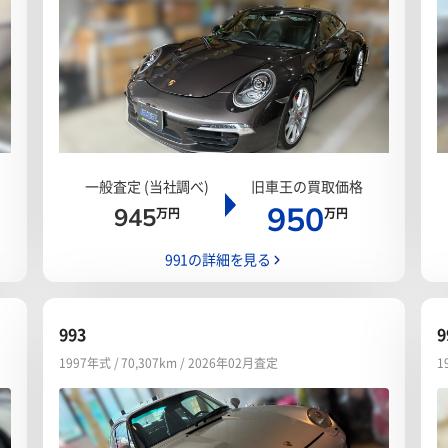
一般査定 (当社調べ)
旧車王の買取価格
950
945
万円
万円
991の詳細を見る
993
9
1997年式 / 70,307km / 2026年02月査定
1