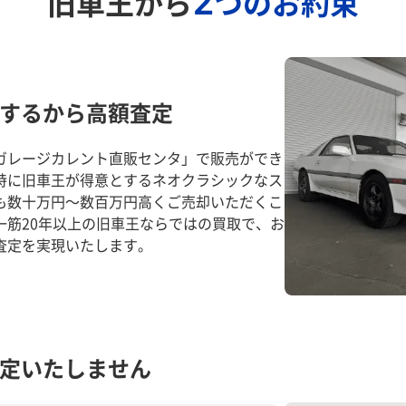
2
旧車王から
つのお約束
するから高額査定
ガレージカレント直販センタ」で販売ができ
特に旧車王が得意とするネオクラシックなス
も数十万円～数百万円高くご売却いただくこ
一筋20年以上の旧車王ならではの買取で、お
査定を実現いたします。
定いたしません