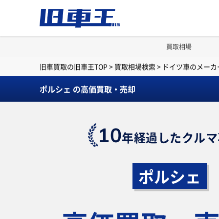
買取相場
旧車買取の旧車王TOP
>
買取相場検索
>
ドイツ車のメーカ
ポルシェ の高価買取・売却
10
年経過したクルマ
ポルシェ