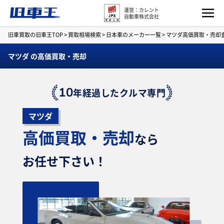
運営：カレント
自動車株式会社
旧車買取の旧車王TOP
>
買取相場検索
>
日本車のメーカー一覧
>
マツダ高価買取・売却
マツダ の高価買取・売却
10
年経過したクルマ専門
マツダ
高価買取・売却
なら
お任せ下さい！