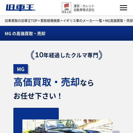
運営：カレント
自動車株式会社
旧車買取の旧車王TOP
>
買取相場検索
>
イギリス車のメーカー一覧
>
MG高価買取・売
MG の高価買取・売却
10
年経過したクルマ専門
MG
高価買取・売却
なら
お任せ下さい！