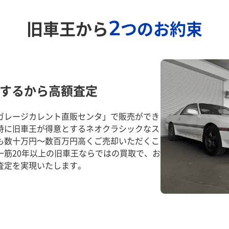
2
旧車王から
つのお約束
するから高額査定
ガレージカレント直販センタ」で販売ができ
特に旧車王が得意とするネオクラシックなス
も数十万円～数百万円高くご売却いただくこ
一筋20年以上の旧車王ならではの買取で、お
査定を実現いたします。