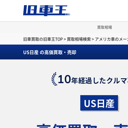
買取相場
旧車買取の旧車王TOP
>
買取相場検索
>
アメリカ車のメー
US日産 の高価買取・売却
10
年経過したクルマ
US日産