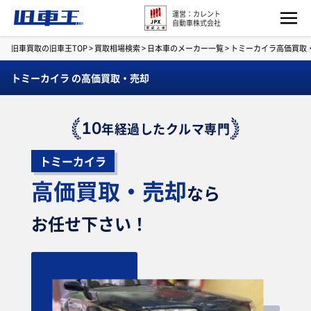
運営：カレント
自動車株式会社
旧車買取の旧車王TOP
>
買取相場検索
>
日本車のメーカー一覧
>
トミーカイラ高価買取
トミーカイラ の高価買取・売却
10
年経過したクルマ専門
トミーカイラ
高価買取・売却
なら
お任せ下さい！