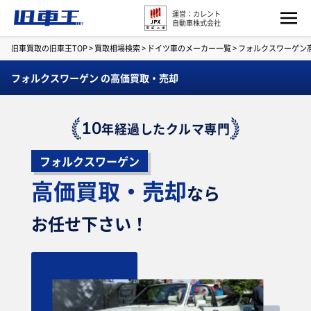
運営：カレント
自動車株式会社
旧車買取の旧車王TOP
>
買取相場検索
>
ドイツ車のメーカー一覧
>
フォルクスワーゲン
フォルクスワーゲン の高価買取・売却
10
年経過したクルマ専門
フォルクスワーゲン
高価買取・売却
なら
お任せ下さい！