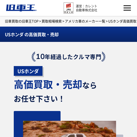
運営：カレント
自動車株式会社
旧車買取の旧車王TOP
>
買取相場検索
>
アメリカ車のメーカー一覧
>
USホンダ高価買
USホンダ の高価買取・売却
10
年経過したクルマ専門
USホンダ
高価買取・売却
なら
お任せ下さい！