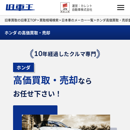
運営：カレント
自動車株式会社
旧車買取の旧車王TOP
>
買取相場検索
>
日本車のメーカー一覧
>
ホンダ高価買取・売却
ホンダ の高価買取・売却
10
年経過したクルマ専門
ホンダ
高価買取・売却
なら
お任せ下さい！