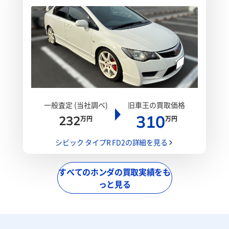
一般査定 (当社調べ)
旧車王の買取価格
310
232
万円
万円
シビック タイプR FD2の詳細を見る
すべてのホンダの買取実績をも
っと見る