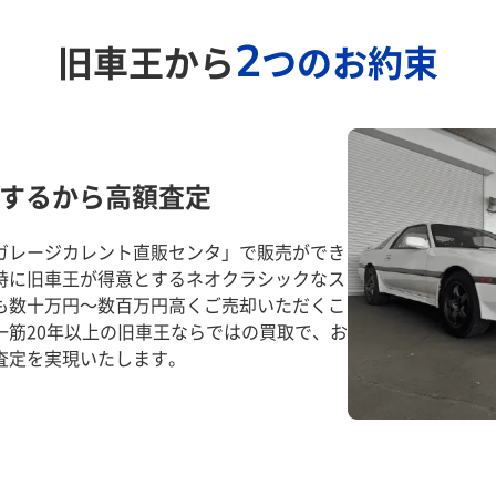
2
旧車王から
つのお約束
するから高額査定
ガレージカレント直販センタ」で販売ができ
特に旧車王が得意とするネオクラシックなス
も数十万円～数百万円高くご売却いただくこ
一筋20年以上の旧車王ならではの買取で、お
査定を実現いたします。