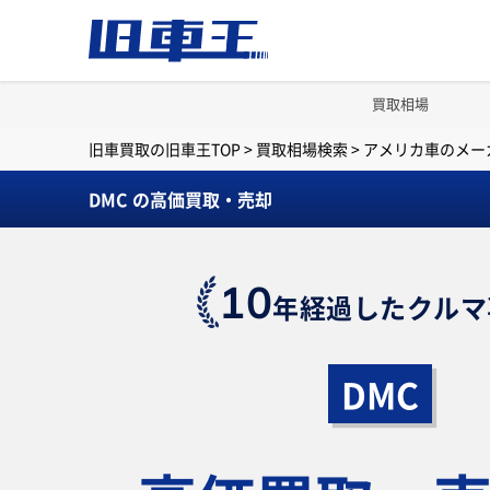
買取相場
旧車買取の旧車王TOP
>
買取相場検索
>
アメリカ車のメー
DMC の高価買取・売却
10
年経過したクルマ
DMC